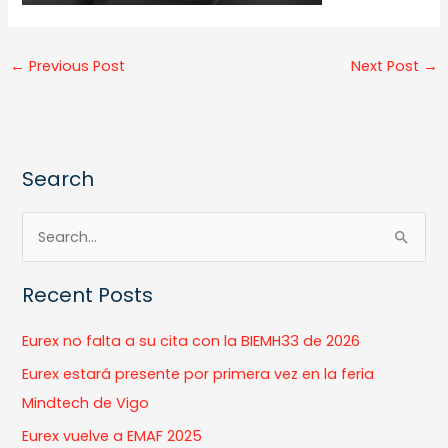
←
Previous Post
Next Post
→
Search
S
e
Recent Posts
a
r
Eurex no falta a su cita con la BIEMH33 de 2026
c
Eurex estará presente por primera vez en la feria
h
Mindtech de Vigo
f
Eurex vuelve a EMAF 2025
o