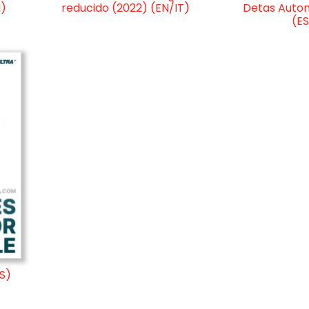
N)
reducido (2022) (EN/IT)
Detas Autom
(ES
S)