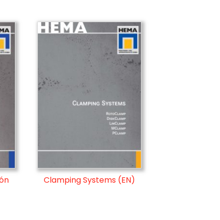
ión
Clamping Systems (EN)