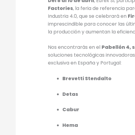
Del 8 al 10 de abril
, Eurex SL partic
Factories
, la feria de referencia par
Industria 4.0, que se celebrará en
Fi
imprescindible para conocer las últ
la producción y aumentan la eficienc
Nos encontrarás en el
Pabellón 4, 
soluciones tecnológicas innovadora
exclusiva en España y Portugal:
Brevetti Stendalto
Detas
Cabur
Hema