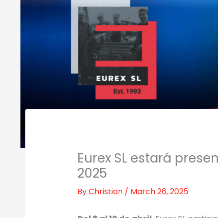
Eurex SL estará prese
2025
By
Christian
/
March 26, 2025