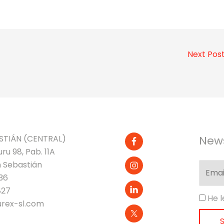
Next Pos
STIÁN (CENTRAL)
News
ru 98, Pab. 11A
 Sebastián
36
827
He l
rex-sl.com