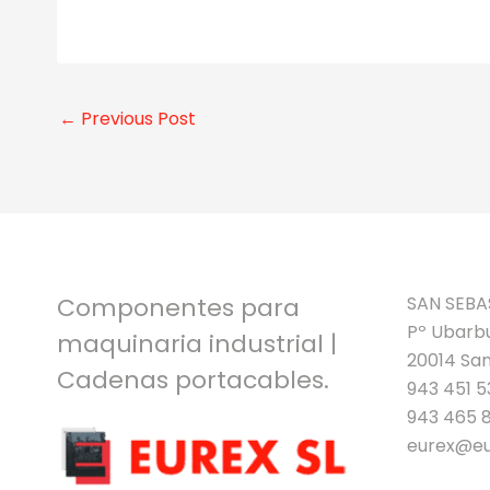
←
Previous Post
Componentes para
SAN SEBA
Pº Ubarbu
maquinaria industrial |
20014 San
Cadenas portacables.
943 451 5
943 465 
eurex@eu