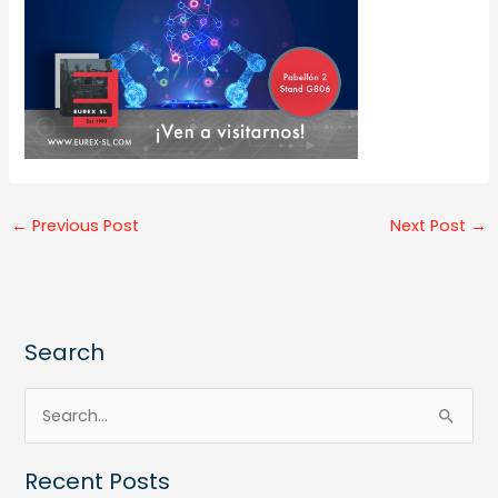
←
Previous Post
Next Post
→
Search
S
e
Recent Posts
a