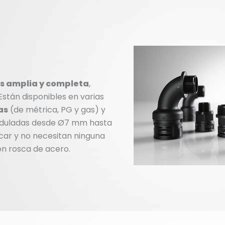
es amplia y completa
,
Est
án disponibles en varias
as
(de m
é
trica, PG
y gas) y
 onduladas desde Ø7 mm hasta
icar y no necesitan ninguna
on rosca de acero.