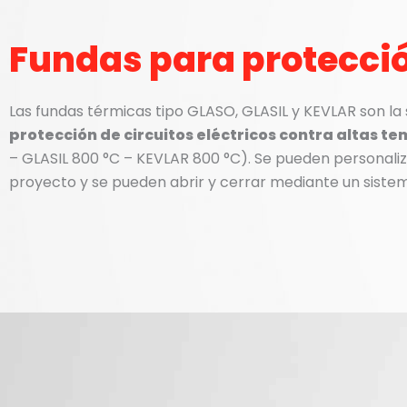
Fundas para protecci
Las fundas t
é
rmicas tipo GLASO, GLASIL y KEVLAR son la
protecció
n de circuitos el
é
ctricos contra altas t
– GLASIL 800
°
C – KEVLAR 800
°
C). Se pueden personaliza
proyecto y se pueden abrir y cerrar mediante un siste