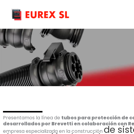
Ir
al
contenido
Presentamos
la línea de
tubos para protección de c
desarrollados por Brevetti en colaboración con R
de sis
empresa especializada en la construcción