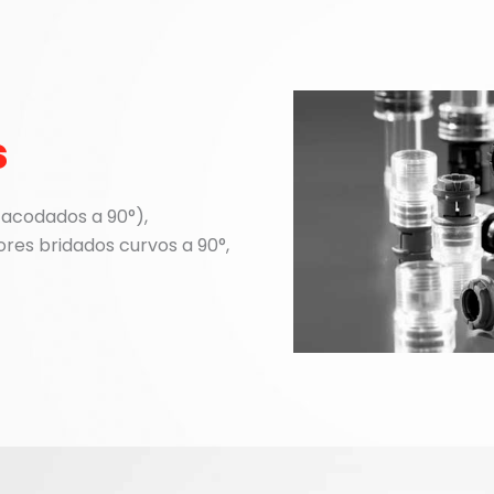
s
 acodados a 90°),
es bridados curvos a 90°,