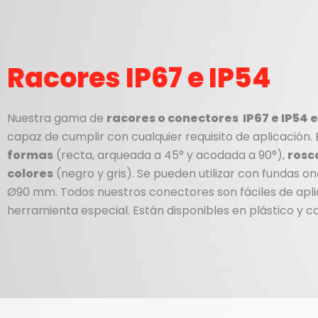
Racores IP67 e IP54
Nuestra gama de
racores o conectores IP67 e IP54 
capaz de cumplir con cualquier requisito de aplicació
n. 
formas
(recta, arqueada
a 45
°
y acodada a 90
°
),
rosc
colores
(negro
y gris). Se pueden utilizar con fundas
Ø90 mm. Todos nuestros conectores son fá
ciles
de apl
herramienta especial. Está
n disponibles en pl
ástico y c