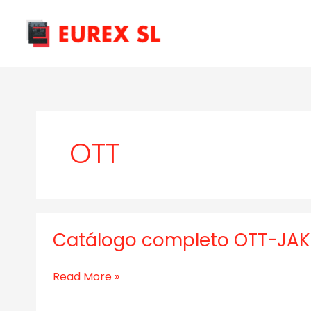
Ir
al
contenido
OTT
Catálogo completo OTT-JAK
Catálogo
completo
OTT-
Read More »
JAKOB
(EN)