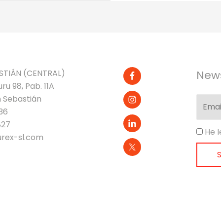
STIÁN (CENTRAL)
News
ru 98, Pab. 11A
 Sebastián
36
827
He l
rex-sl.com