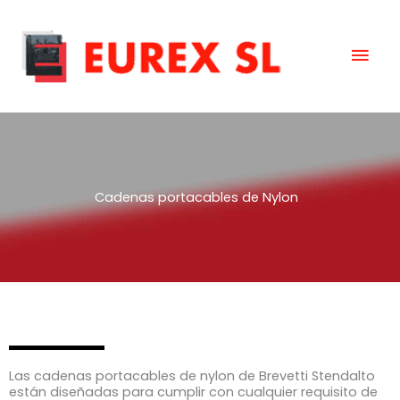
Ir
Men
al
contenido
prin
Cadenas portacables de Nylon
Las cadenas portacables de nylon de Brevetti Stendalto
están diseñadas para cumplir con cualquier requisito de