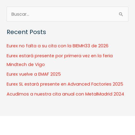
B
u
Recent Posts
s
c
Eurex no falta a su cita con la BIEMH33 de 2026
a
Eurex estará presente por primera vez en la feria
r
Mindtech de Vigo
p
Eurex vuelve a EMAF 2025
o
Eurex SL estará presente en Advanced Factories 2025
r
:
Acudimos a nuestra cita anual con MetalMadrid 2024