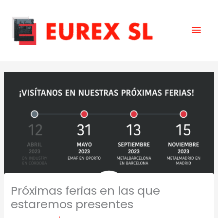
Ir
Men
al
contenido
prin
Próximas ferias en las que
estaremos presentes